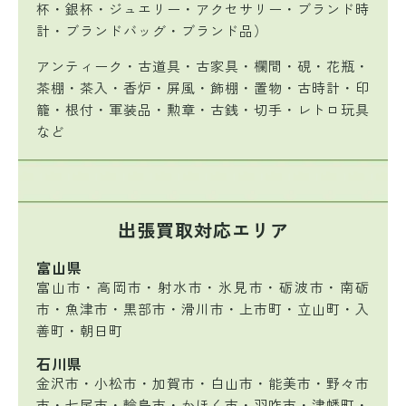
杯・銀杯・ジュエリー・アクセサリー・ブランド時
計・ブランドバッグ・ブランド品）
アンティーク・古道具・古家具・欄間・硯・花瓶・
茶棚・茶入・香炉・屏風・飾棚・置物・古時計・印
籠・根付・軍装品・勲章・古銭・切手・レトロ玩具
など
出張買取対応エリア
富山県
富山市・高岡市・射水市・氷見市・砺波市・南砺
市・魚津市・黒部市・滑川市・上市町・立山町・入
善町・朝日町
石川県
金沢市・小松市・加賀市・白山市・能美市・野々市
市・七尾市・輪島市・かほく市・羽咋市・津幡町・