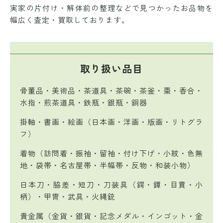
実家の片付け・解体前の整理などで
見つかったお品物を
幅広く査定・買取しております。
取り扱い品目
骨董品・美術品・茶道具・茶碗・茶釜・棗・香合・
水指・煎茶道具・鉄瓶・銀瓶・銅器
掛軸・書画・絵画（日本画・洋画・版画・リトグラ
フ）
着物（訪問着・振袖・留袖・付け下げ・小紋・色無
地・袋帯・名古屋帯・半幅帯・反物・和装小物）
日本刀・脇差・短刀・刀装具（鍔・鐔・目貫・小
柄）・甲冑・武具・火縄銃
貴金属（金貨・銀貨・記念メダル・インゴット・金