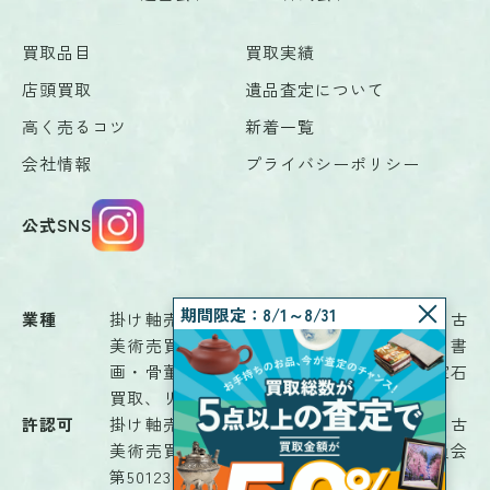
買取品目
買取実績
店頭買取
遺品査定について
高く売るコツ
新着一覧
会社情報
プライバシーポリシー
公式SNS
期間限定：8/1～8/31
業種
掛け軸売買、骨董品鑑定業、骨董品売買、古
美術売買、古物商、茶道具、書画鑑定業、書
画・骨董品商、書画売買、古道具販売、宝石
買取、リサイクルショップ、解体業
許認可
掛け軸売買、骨董品鑑定業、骨董品売買、古
美術売買、古物（古物商）富山県公安委員会
第501230008701号