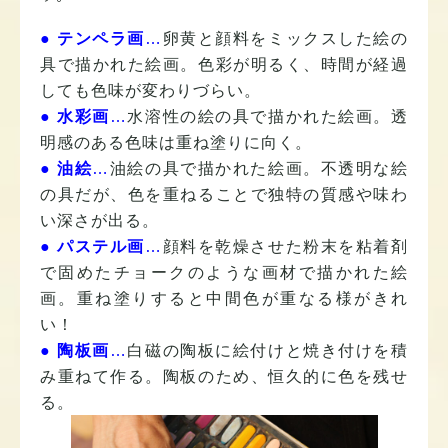
●
テンペラ画
…
卵黄と顔料をミックスした絵の
具で描かれた絵画。色彩が明るく、時間が経過
しても色味が変わりづらい。
●
水彩画
…
水溶性の絵の具で描かれた絵画。透
明感のある色味は重ね塗りに向く。
●
油絵
…
油絵の具で描かれた絵画。不透明な絵
の具だが、色を重ねることで独特の質感や味わ
い深さが出る。
●
パステル画
…
顔料を乾燥させた粉末を粘着剤
で固めたチョークのような画材で描かれた絵
画。重ね塗りすると中間色が重なる様がきれ
い！
●
陶板画
…
白磁の陶板に絵付けと焼き付けを積
み重ねて作る。陶板のため、恒久的に色を残せ
る。