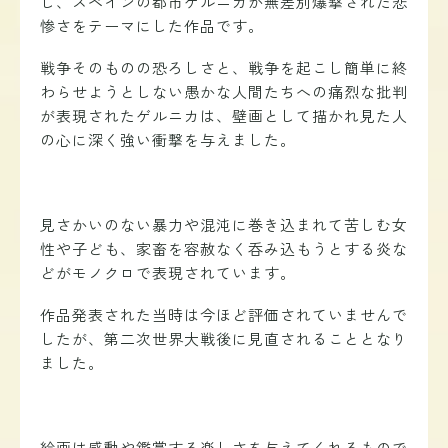
し、スペインの都市ゲルニカが無差別爆撃された悲
惨さをテーマにした作品です。
戦争そのものの恐ろしさと、戦争を起こし簡単に終
わらせようとしない愚かな人間たちへの痛烈な批判
が表現されたゲルニカは、壁画として描かれ見た人
の心に深く強い衝撃を与えました。
見さかいのない暴力や混沌に巻き込まれて苦しむ
女
性や子ども、
家畜を容赦なく呑み込もうとする炎な
どがモノクロで表現されています。
作品発表された当時は今ほど評価されていませんで
したが、第二次世界大戦後に見直されることとなり
ました。
絵画は感動や鑑賞する楽しさを与えてくれるもので