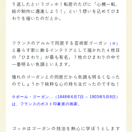
り返したというゴッホ！転居のたびに「心機一転、
絵の制作に邁進しよう！」という想いを込めてひま
わりを
描いたのだとか
。
フランスのアルルで同居する芸術家ゴーガン
（※）
と暮らす家に飾るインテリアとして描かれた４枚目
の「ひまわり」が最も有名。７枚のひまわりの中で
一番明るい色調といえます。
憧れのゴーガンとの同居だから色調も明るくなった
のでしょうか？純粋な心の持ち主だったのですね！
※ポール・ゴーガン…（1848年6月7日 – 1903年5月8日）
は、フランスのポスト印象派の画家。
ゴッホはゴーガンの技法を熱心に学ぼうとします