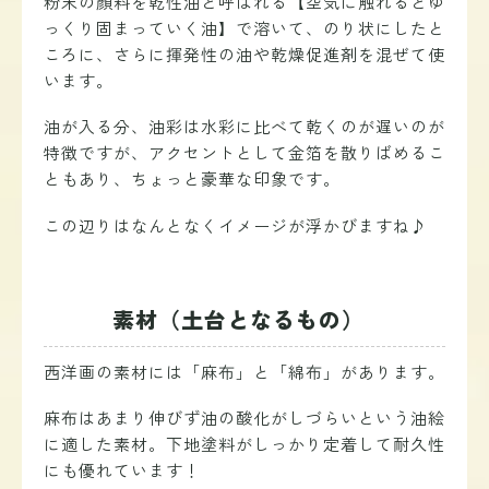
粉末の顔料を乾性油と呼ばれる【空気に触れるとゆ
っくり固まっていく油】で溶いて、のり状にしたと
ころに、さらに揮発性の油や乾燥促進剤を混ぜて使
います。
油が入る分、油彩は水彩に比べて乾くのが遅いのが
特徴ですが、
アクセントとして金箔を散りばめるこ
ともあり、ちょっと豪華な印象です。
この辺りはなんとなくイメージが浮かびますね♪
素材（土台となるもの）
西洋画の素材には「麻布」と「綿布」があります。
麻布はあまり伸びず油の酸化がしづらいという油絵
に適した素材。下地塗料がしっかり定着して耐久性
にも優れています！