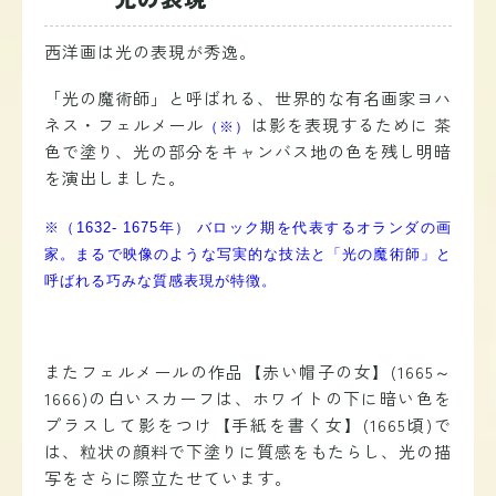
西洋画は光の表現が秀逸。
「光の魔術師」と呼ばれる、世界的な有名画家
ヨハ
ネス・フェルメール
は影を表現するために 茶
（※）
色で塗り、光の部分をキャンバス地の色を残し明暗
を演出しました。
※（1632- 1675年） バロック期を代表するオランダの画
家。まるで映像のような写実的な技法と
「光の魔術師」と
呼ばれる
巧みな質感表現が特徴。
またフェルメールの作品【赤い帽子の女】(1665～
1666)の白いスカーフは、ホワイトの下に暗い色を
プラスして影をつけ【手紙を書く女】(1665頃)で
は、粒状の顔料で下塗りに質感をもたらし、光の描
写をさらに際立たせています
。