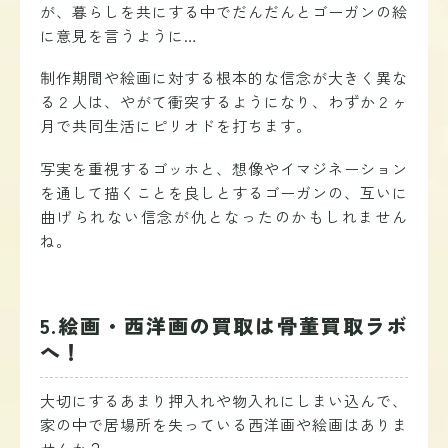
が
、
暮らしを共にする中でだんだんとゴーガンの絵
に意見を言うように…
制作期間や絵画に対する根本的な信念が大きく異な
る２人は、やがて衝突するようになり、わずか２ヶ
月で共同生活にピリオドを打ちます。
写実を重視するゴッホと、想像やイマジネーション
を通して描くことを良しとするゴーガンの、互いに
曲げられない信念が仇となったのかもしれません
ね。
5.絵画・西洋画の買取は骨董買取ラボ
へ！
大切にするあまり押入れや物入れにしまい込んで、
家の中で居場所を失っている西洋画や絵画はありま