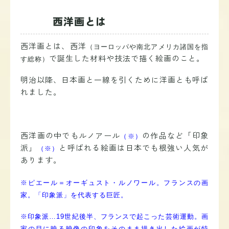
西洋画とは
西洋画とは、西洋
（ヨーロッパや南北アメリカ諸国を指
で誕生した材料や技法で描く絵画のこと。
す総称）
明治以降、日本画と一線を引くために洋画とも呼ば
れました。
西洋画の中でもルノアール
の作品など「印象
（※）
派」
と呼ばれる絵画は日本でも根強い人気が
（※）
あります。
※ピエール＝オーギュスト・ルノワール。フランスの画
家。「印象派」を代表する巨匠
。
※印象派…19世紀後半、フランスで起こった芸術運動。画
家の目に映る映像の印象をそのまま描き出した絵画が特