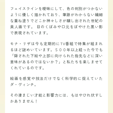
フェイスラインを曖昧にして、色の判別がつかない
ように優しく描かれており、筆跡がわからない繊細
な重ね塗りでどこか神々しさが醸し出された世紀の
美人画です。
目のくぼみや口元をぼやけた黒い影
で表現されています。
モナ・リザは今も定期的にTV番組で特集が組まれ
るほど謎めいています。５００年以上経った今でも
「隠された下絵や上部に向けられた指先などに深い
意味があるのではないか？」と私たちを楽しませて
くれているのです。
絵画を感覚や技法だけでなく科学的に捉えていた
ダ・ヴィンチ。
その凄まじい才能と影響力には、もはやひれ伏すし
かありません！