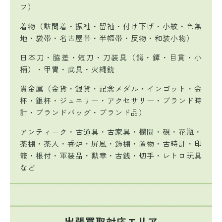
フ）
着物（訪問着・振袖・留袖・付け下げ・小紋・色無
地・袋帯・名古屋帯・半幅帯・反物・和装小物）
日本刀・脇差・短刀・刀装具（鍔・鐔・目貫・小
柄）・甲冑・武具・火縄銃
貴金属（金貨・銀貨・記念メダル・インゴット・金
杯・銀杯・ジュエリー・アクセサリー・ブランド時
計・ブランドバッグ・ブランド品）
アンティーク・古道具・古家具・欄間・硯・花瓶・
茶棚・茶入・香炉・屏風・飾棚・置物・古時計・印
籠・根付・軍装品・勲章・古銭・切手・レトロ玩具
など
出張買取対応エリア