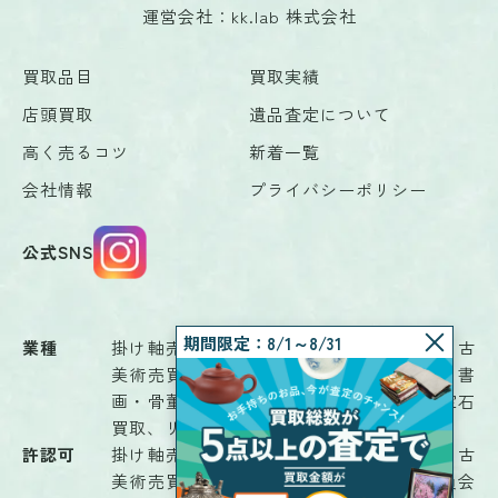
運営会社：kk.lab 株式会社
買取品目
買取実績
店頭買取
遺品査定について
高く売るコツ
新着一覧
会社情報
プライバシーポリシー
公式SNS
期間限定：8/1～8/31
業種
掛け軸売買、骨董品鑑定業、骨董品売買、古
美術売買、古物商、茶道具、書画鑑定業、書
画・骨董品商、書画売買、古道具販売、宝石
買取、リサイクルショップ、解体業
許認可
掛け軸売買、骨董品鑑定業、骨董品売買、古
美術売買、古物（古物商）富山県公安委員会