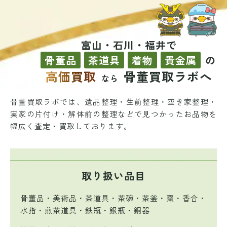
富山・石川・福井で
骨董品
茶道具
着物
貴金属
の
高価買取
骨董買取ラボへ
なら
骨董買取ラボでは、遺品整理・生前整理・空き家整理・
実家の片付け・解体前の整理などで
見つかったお品物を
幅広く査定・買取しております。
取り扱い品目
骨董品・美術品・茶道具・茶碗・茶釜・棗・香合・
水指・煎茶道具・鉄瓶・銀瓶・銅器