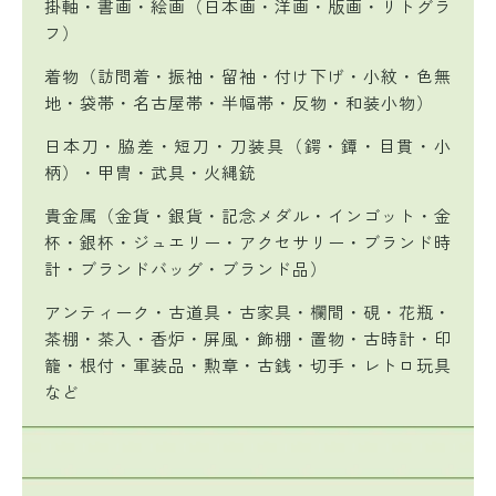
掛軸・書画・絵画（日本画・洋画・版画・リトグラ
フ）
着物（訪問着・振袖・留袖・付け下げ・小紋・色無
地・袋帯・名古屋帯・半幅帯・反物・和装小物）
日本刀・脇差・短刀・刀装具（鍔・鐔・目貫・小
柄）・甲冑・武具・火縄銃
貴金属（金貨・銀貨・記念メダル・インゴット・金
杯・銀杯・ジュエリー・アクセサリー・ブランド時
計・ブランドバッグ・ブランド品）
アンティーク・古道具・古家具・欄間・硯・花瓶・
茶棚・茶入・香炉・屏風・飾棚・置物・古時計・印
籠・根付・軍装品・勲章・古銭・切手・レトロ玩具
など