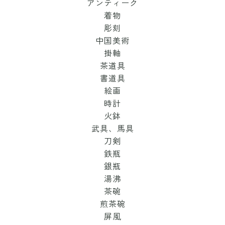
アンティーク
着物
彫刻
中国美術
掛軸
茶道具
書道具
絵画
時計
火鉢
武具、馬具
刀剣
鉄瓶
銀瓶
湯沸
茶碗
煎茶碗
屏風