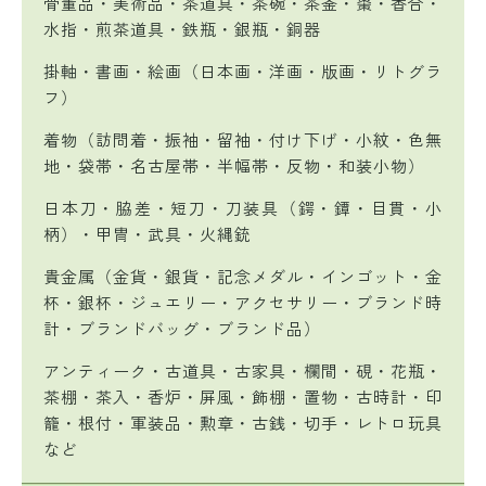
骨董品・美術品・茶道具・茶碗・茶釜・棗・香合・
水指・煎茶道具・鉄瓶・銀瓶・銅器
掛軸・書画・絵画（日本画・洋画・版画・リトグラ
フ）
着物（訪問着・振袖・留袖・付け下げ・小紋・色無
地・袋帯・名古屋帯・半幅帯・反物・和装小物）
日本刀・脇差・短刀・刀装具（鍔・鐔・目貫・小
柄）・甲冑・武具・火縄銃
貴金属（金貨・銀貨・記念メダル・インゴット・金
杯・銀杯・ジュエリー・アクセサリー・ブランド時
計・ブランドバッグ・ブランド品）
アンティーク・古道具・古家具・欄間・硯・花瓶・
茶棚・茶入・香炉・屏風・飾棚・置物・古時計・印
籠・根付・軍装品・勲章・古銭・切手・レトロ玩具
など