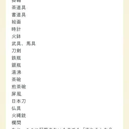
茶道具
書道具
絵画
時計
火鉢
武具、馬具
刀剣
鉄瓶
銀瓶
湯沸
茶碗
煎茶碗
屏風
日本刀
仏具
火縄銃
欄間