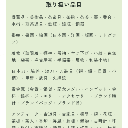
取り扱い品目
骨董品・美術品・茶道具・茶碗・茶釜・棗・香合・
水指・煎茶道具・鉄瓶・銀瓶・銅器
掛軸・書画・絵画（日本画・洋画・版画・リトグラ
フ）
着物（訪問着・振袖・留袖・付け下げ・小紋・色無
地・袋帯・名古屋帯・半幅帯・反物・和装小物）
日本刀・脇差・短刀・刀装具（鍔・鐔・目貫・小
柄）・甲冑・武具・火縄銃
貴金属（金貨・銀貨・記念メダル・インゴット・金
杯・銀杯・ジュエリー・アクセサリー・ブランド時
計・ブランドバッグ・ブランド品）
アンティーク・古道具・古家具・欄間・硯・花瓶・
茶棚・茶入・香炉・屏風・飾棚・置物・古時計・印
籠・根付・軍装品・勲章・古銭・切手・レトロ玩具