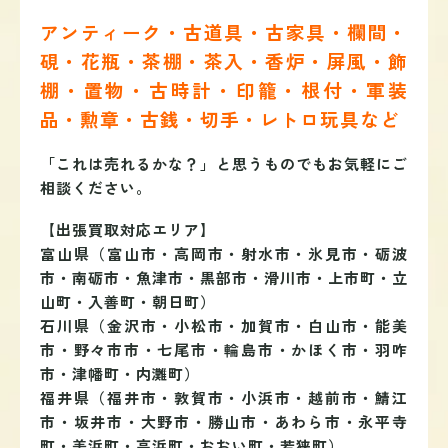
アンティーク・古道具・古家具・欄間・
硯・花瓶・茶棚・茶入・香炉・屏風・飾
棚・置物・古時計・印籠・根付・軍装
品・勲章・古銭・切手・レトロ玩具など
「これは売れるかな？」と思うものでもお気軽にご
相談ください。
【出張買取対応エリア】
富山県（富山市・高岡市・射水市・氷見市・砺波
市・南砺市・魚津市・黒部市・滑川市・上市町・立
山町・入善町・朝日町）
石川県（金沢市・小松市・加賀市・白山市・能美
市・野々市市・七尾市・輪島市・かほく市・羽咋
市・津幡町・内灘町）
福井県（福井市・敦賀市・小浜市・越前市・鯖江
市・坂井市・大野市・勝山市・あわら市・永平寺
町・美浜町・高浜町・おおい町・若狭町）