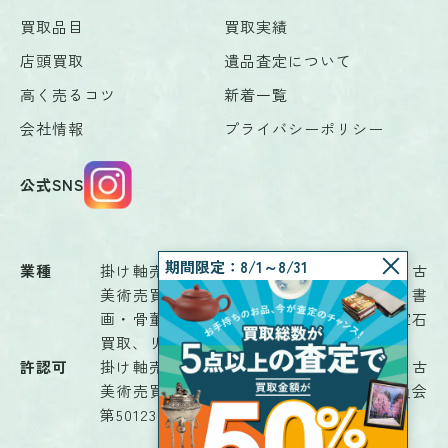
買取品目
買取実績
店頭買取
遺品査定について
高く売るコツ
新着一覧
会社情報
プライバシーポリシー
公式SNS
期間限定：8/1～8/31
業種
掛け軸売買、骨董品鑑定業、骨董品売買、古
美術売買、古物商、茶道具、書画鑑定業、書
画・骨董品商、書画売買、古道具販売、宝石
買取、リサイクルショップ、解体業
許認可
掛け軸売買、骨董品鑑定業、骨董品売買、古
美術売買、古物（古物商）富山県公安委員会
第501230008701号