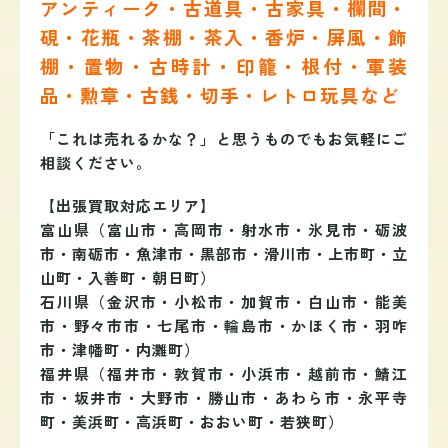
アンティーク・古道具・古家具・欄間・
硯・花瓶・茶棚・茶入・香炉・屏風・飾
棚・置物・古時計・印籠・根付・軍装
品・勲章・古銭・切手・レトロ玩具など
「これは売れるかな？」と思うものでもお気軽にご
相談ください。
【出張買取対応エリア】
富山県（富山市・高岡市・射水市・氷見市・砺波
市・南砺市・魚津市・黒部市・滑川市・上市町・立
山町・入善町・朝日町）
石川県（金沢市・小松市・加賀市・白山市・能美
市・野々市市・七尾市・輪島市・かほく市・羽咋
市・津幡町・内灘町）
福井県（福井市・敦賀市・小浜市・越前市・鯖江
市・坂井市・大野市・勝山市・あわら市・永平寺
町・美浜町・高浜町・おおい町・若狭町）