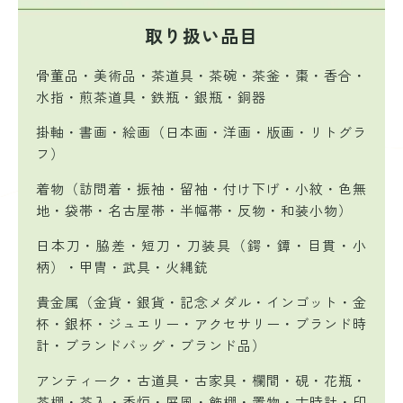
取り扱い品目
骨董品・美術品・茶道具・茶碗・茶釜・棗・香合・
水指・煎茶道具・鉄瓶・銀瓶・銅器
掛軸・書画・絵画（日本画・洋画・版画・リトグラ
フ）
着物（訪問着・振袖・留袖・付け下げ・小紋・色無
地・袋帯・名古屋帯・半幅帯・反物・和装小物）
日本刀・脇差・短刀・刀装具（鍔・鐔・目貫・小
柄）・甲冑・武具・火縄銃
貴金属（金貨・銀貨・記念メダル・インゴット・金
杯・銀杯・ジュエリー・アクセサリー・ブランド時
計・ブランドバッグ・ブランド品）
アンティーク・古道具・古家具・欄間・硯・花瓶・
茶棚・茶入・香炉・屏風・飾棚・置物・古時計・印