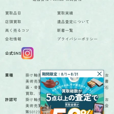
買取品目
買取実績
店頭買取
遺品査定について
高く売るコツ
新着一覧
会社情報
プライバシーポリシー
公式SNS
期間限定：8/1～8/31
業種
掛け軸売買、骨董品鑑定業、骨董品売買、古
美術売買、古物商、茶道具、書画鑑定業、書
画・骨董品商、書画売買、古道具販売、宝石
買取、リサイクルショップ、解体業
許認可
掛け軸売買、骨董品鑑定業、骨董品売買、古
美術売買、古物（古物商）富山県公安委員会
第501230008701号