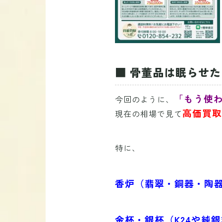
■ 骨董品は眠らせ
「もう使
今回のように、
高価買取
現在の相場で見て
特に、
香炉（翡翠・銅器・陶
金杯・銀杯（K24や純