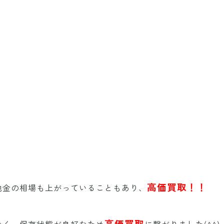
高価買取！！
地金の相場も上がっていることもあり、
高価買取
なく、保存状態が良好なため
に繋がりました(^^)