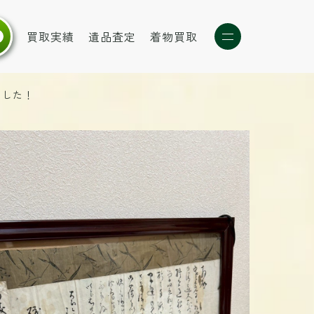
買取実績
遺品査定
着物買取
ました！