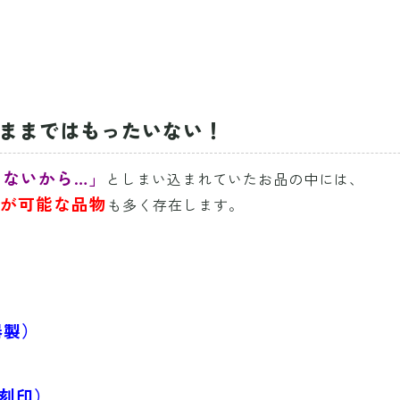
たままではもったいない！
わないから…」
としまい込まれていたお品の中には、
が可能な品物
も多く存在します。
器製）
銀刻印）