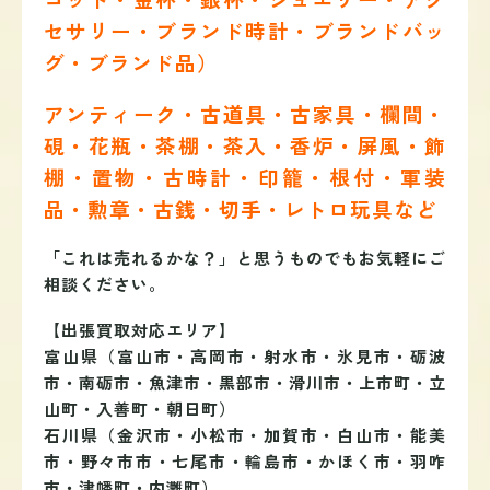
セサリー・ブランド時計・ブランドバッ
グ・ブランド品）
アンティーク・古道具・古家具・欄間・
硯・花瓶・茶棚・茶入・香炉・屏風・飾
棚・置物・古時計・印籠・根付・軍装
品・勲章・古銭・切手・レトロ玩具など
「これは売れるかな？」と思うものでもお気軽にご
相談ください。
【出張買取対応エリア】
富山県（富山市・高岡市・射水市・氷見市・砺波
市・南砺市・魚津市・黒部市・滑川市・上市町・立
山町・入善町・朝日町）
石川県（金沢市・小松市・加賀市・白山市・能美
市・野々市市・七尾市・輪島市・かほく市・羽咋
市・津幡町・内灘町）