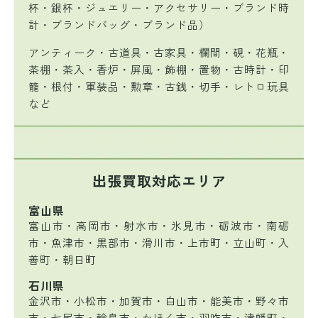
杯・銀杯・ジュエリー・アクセサリー・ブランド時
計・ブランドバッグ・ブランド品）
アンティーク・古道具・古家具・欄間・硯・花瓶・
茶棚・茶入・香炉・屏風・飾棚・置物・古時計・印
籠・根付・軍装品・勲章・古銭・切手・レトロ玩具
など
出張買取対応エリア
富山県
富山市・高岡市・射水市・氷見市・砺波市・南砺
市・魚津市・黒部市・滑川市・上市町・立山町・入
善町・朝日町
石川県
金沢市・小松市・加賀市・白山市・能美市・野々市
市・七尾市・輪島市・かほく市・羽咋市・津幡町・