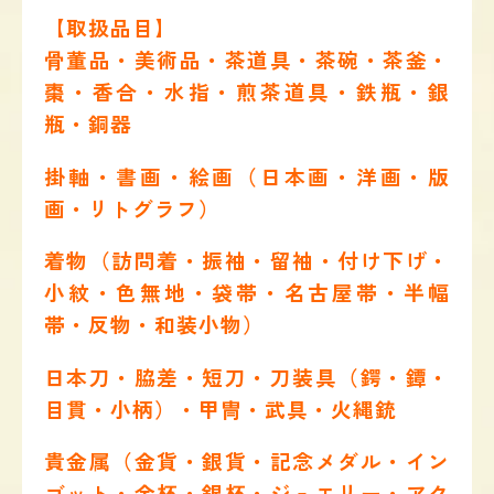
【取扱品目】
骨董品・美術品・茶道具・茶碗・茶釜・
棗・香合・水指・煎茶道具・鉄瓶・銀
瓶・銅器
掛軸・書画・絵画（日本画・洋画・版
画・リトグラフ）
着物（訪問着・振袖・留袖・付け下げ・
小紋・色無地・袋帯・名古屋帯・半幅
帯・反物・和装小物）
日本刀・脇差・短刀・刀装具（鍔・鐔・
目貫・小柄）・甲冑・武具・火縄銃
貴金属（金貨・銀貨・記念メダル・イン
ゴット・金杯・銀杯・ジュエリー・アク