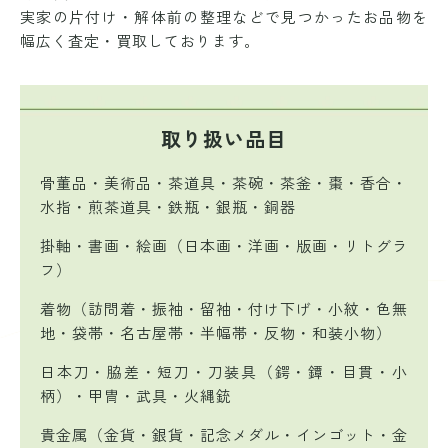
実家の片付け・解体前の整理などで
見つかったお品物を
幅広く査定・買取しております。
取り扱い品目
骨董品・美術品・茶道具・茶碗・茶釜・棗・香合・
水指・煎茶道具・鉄瓶・銀瓶・銅器
掛軸・書画・絵画（日本画・洋画・版画・リトグラ
フ）
着物（訪問着・振袖・留袖・付け下げ・小紋・色無
地・袋帯・名古屋帯・半幅帯・反物・和装小物）
日本刀・脇差・短刀・刀装具（鍔・鐔・目貫・小
柄）・甲冑・武具・火縄銃
貴金属（金貨・銀貨・記念メダル・インゴット・金